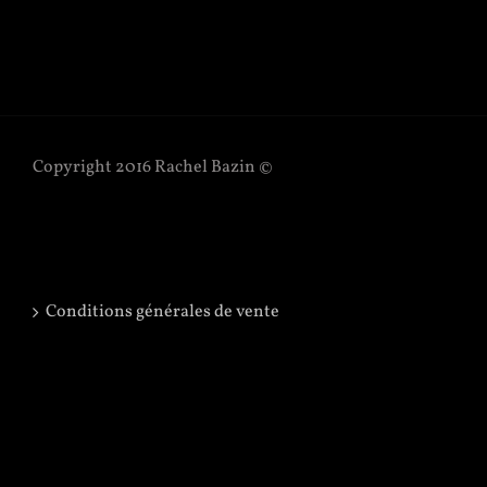
Copyright 2016 Rachel Bazin ©
Conditions générales de vente